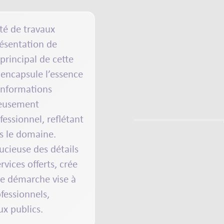
été de
travaux
résentation de
f principal de cette
encapsule l’essence
 informations
neusement
fessionnel
, reflétant
ans le domaine.
ucieuse des détails
rvices offerts, crée
e démarche vise à
fessionnels
,
ux publics
.