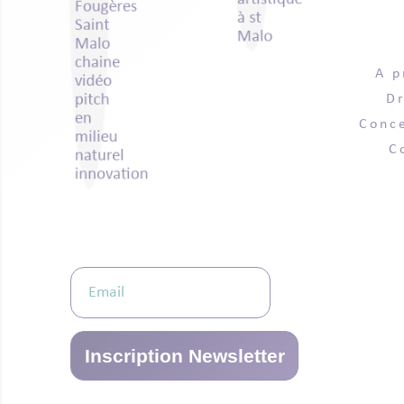
A p
D
Conce
C