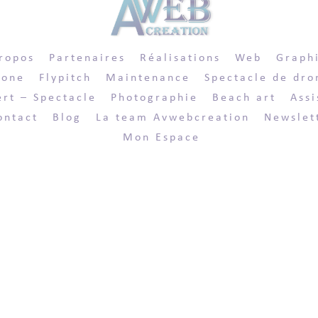
ropos
Partenaires
Réalisations
Web
Graph
rone
Flypitch
Maintenance
Spectacle de dro
rt – Spectacle
Photographie
Beach art
Assi
ontact
Blog
La team Avwebcreation
Newslet
Mon Espace