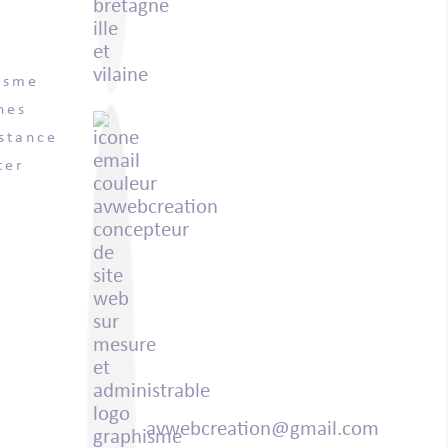
isme
nes
stance
ter
avwebcreation@gmail.com